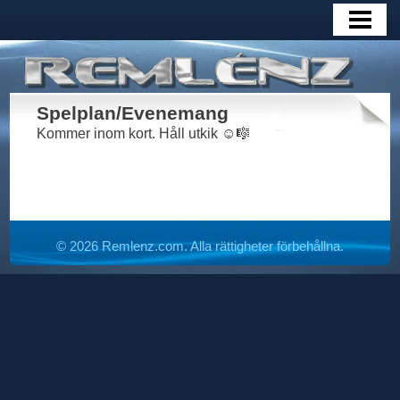
HEM
MEDLEMMAR
HISTORIK
Spelplan/Evenemang
BOKNING / KONTAKT
Kommer inom kort. Håll utkik ☺️🎼
PRESS & MEDIA
SPELPLAN
© 2026 Remlenz.com. Alla rättigheter förbehållna.